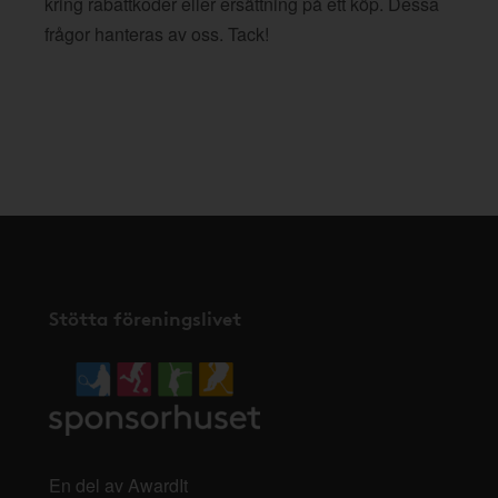
kring rabattkoder eller ersättning på ett köp. Dessa
frågor hanteras av oss. Tack!
Stötta föreningslivet
En del av AwardIt