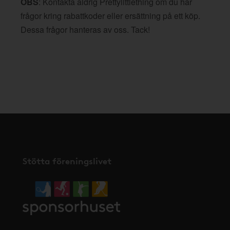
OBS
: Kontakta aldrig Prettylittlething om du har
frågor kring rabattkoder eller ersättning på ett köp.
Dessa frågor hanteras av oss. Tack!
Stötta föreningslivet