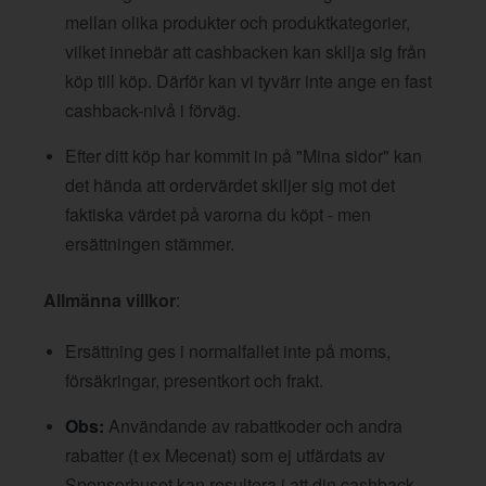
mellan olika produkter och produktkategorier,
vilket innebär att cashbacken kan skilja sig från
köp till köp. Därför kan vi tyvärr inte ange en fast
cashback-nivå i förväg.
Efter ditt köp har kommit in på "Mina sidor" kan
det hända att ordervärdet skiljer sig mot det
faktiska värdet på varorna du köpt - men
ersättningen stämmer.
Allmänna villkor
:
Ersättning ges i normalfallet inte på moms,
försäkringar, presentkort och frakt.
Obs:
Användande av rabattkoder och andra
rabatter (t ex Mecenat) som ej utfärdats av
Sponsorhuset kan resultera i att din cashback