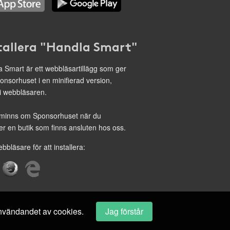
tallera "Handla Smart"
 Smart är ett webbläsartillägg som ger
onsorhuset i en minifierad version,
 i webbläsaren.
minns om Sponsorhuset när du
r en butik som finns ansluten hos oss.
ebbläsare för att installera:
 användandet av cookies.
Jag förstår