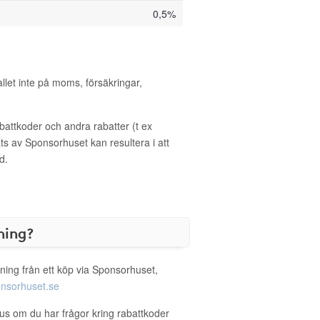
0,5%
allet inte på moms, försäkringar,
ttkoder och andra rabatter (t ex
s av Sponsorhuset kan resultera i att
d.
ning?
ning från ett köp via Sponsorhuset,
nsorhuset.se
lus om du har frågor kring rabattkoder