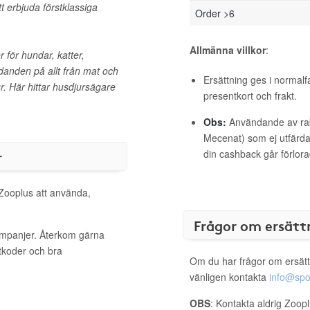
t erbjuda förstklassiga
Order >6
Allmänna villkor
:
 för hundar, katter,
danden på allt från mat och
Ersättning ges i normalf
jur. Här hittar husdjursägare
presentkort och frakt.
Obs:
Användande av raba
Mecenat) som ej utfärdat
r
din cashback går förlora
 Zooplus att använda,
Frågor om ersätt
kampanjer. Återkom gärna
ttkoder och bra
Om du har frågor om ersätt
vänligen kontakta
info@spo
OBS
: Kontakta aldrig Zoop