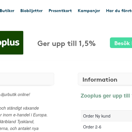
Butiker
Biobiljetter
Presentkort
Kampanjer
Har du före
Ger upp till 1,5%
Besök 
Information
jurbutik online!
Zooplus ger upp till 
och ständigt växande
ör inom e-handel i Europa.
Order Ny kund
däribland Tyskland,
Order 2-6
erna, och antalet nya