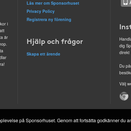
Läs mer om Sponsorhuset
Privacy Policy
Registrera ny förening
kor i
Ins
att
ta är
Hjälp och frågor
Handla
hop.
dig Sp
ta
direkt
Skapa ett ärende
dlar
ra!
Du på
besöke
Välj w
 upplevelse på Sponsorhuset. Genom att fortsätta godkänner du