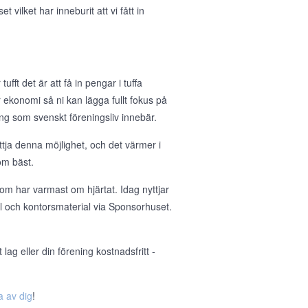
ilket har inneburit att vi fått in
ufft det är att få in pengar i tuffa
 er ekonomi så ni kan lägga fullt fokus på
g som svenskt föreningsliv innebär.
tja denna möjlighet, och det värmer i
om bäst.
om har varmast om hjärtat. Idag nyttjar
ll och kontorsmaterial via Sponsorhuset.
ag eller din förening kostnadsfritt -
a av dig
!