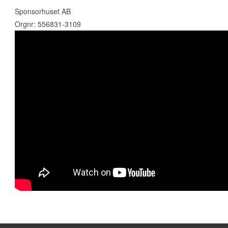
Sponsorhuset AB
Orgnr: 556831-3109