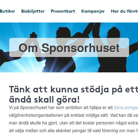
Butiker
Biobiljetter
Presentkort
Kampanjer
Har du före
Om Sponsorhuset
Tänk att kunna stödja på e
ändå skall göra!
Vi på Sponsorhuset har som ambition att hjälpa er att
tjäna pengar
välgörenhetsorganisationen på enklast möjliga sätt. Vad kan då va
man ändå skulle ha gjort, utan att det kostar personen något extr
att välja mellan och alla skänker pengar till vald förening om man