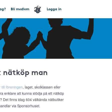
tag?
Bli medlem
Logga in
tt nätköp man
 till föreningen
, laget, skolklassen eller
ra enklare att kunna stödja på ett nätköp
a? Det finns idag 604 välkända nätbutiker
 handlar via Sponsorhuset.