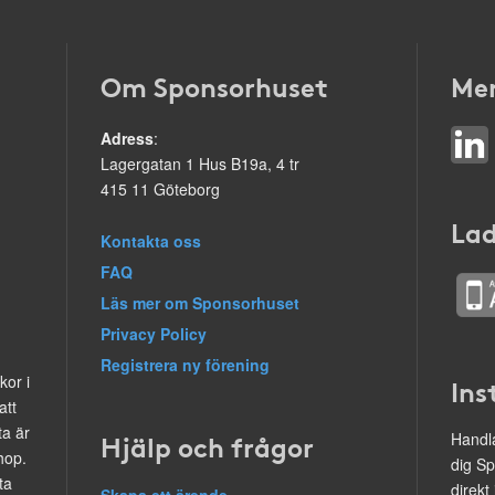
Om Sponsorhuset
Mer
Adress
:
Lagergatan 1 Hus B19a, 4 tr
415 11 Göteborg
Lad
Kontakta oss
FAQ
Läs mer om Sponsorhuset
Privacy Policy
Registrera ny förening
kor i
Ins
att
ta är
Hjälp och frågor
Handla
hop.
dig Sp
ta
direkt