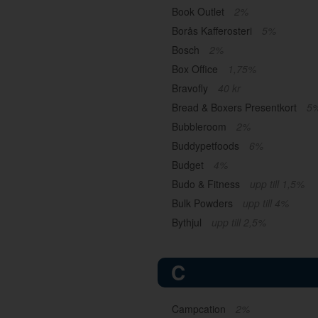
Book Outlet
2%
Borås Kafferosteri
5%
Bosch
2%
Box Office
1,75%
Bravofly
40 kr
Bread & Boxers Presentkort
5
Bubbleroom
2%
Buddypetfoods
6%
Budget
4%
Budo & Fitness
upp till 1,5%
Bulk Powders
upp till 4%
Bythjul
upp till 2,5%
C
Campcation
2%