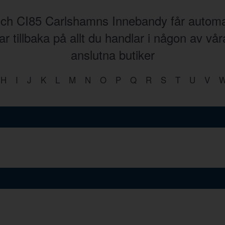
ch CI85 Carlshamns Innebandy får automa
r tillbaka på allt du handlar i någon av vå
anslutna butiker
H
I
J
K
L
M
N
O
P
Q
R
S
T
U
V