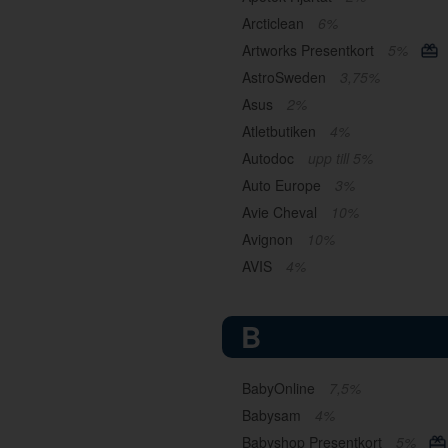
Arcticlean
6%
Artworks Presentkort
5%
AstroSweden
3,75%
Asus
2%
Atletbutiken
4%
Autodoc
upp till 5%
Auto Europe
3%
Avie Cheval
10%
Avignon
10%
AVIS
4%
B
BabyOnline
7,5%
Babysam
4%
Babyshop Presentkort
5%