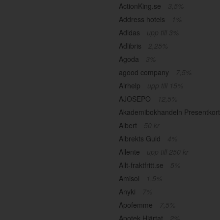
ActionKing.se
3,5%
Address hotels
1%
Adidas
upp till 3%
Adlibris
2,25%
Agoda
3%
agood company
7,5%
Airhelp
upp till 15%
AJOSEPO
12,5%
Akademibokhandeln Presentkor
Albert
50 kr
Albrekts Guld
4%
Allente
upp till 250 kr
Allt-fraktfritt.se
5%
Amisol
1,5%
Anyki
7%
Apofemme
7,5%
Apotek Hjärtat
2%