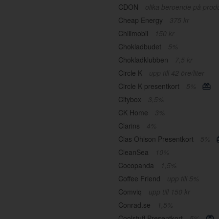
CDON
olika beroende på prod
Cheap Energy
375 kr
Chilimobil
150 kr
Chokladbudet
5%
Chokladklubben
7,5 kr
Circle K
upp till 42 öre/liter
Circle K presentkort
5%
Citybox
3,5%
CK Home
3%
Clarins
4%
Clas Ohlson Presentkort
5%
CleanSea
10%
Cocopanda
1,5%
Coffee Friend
upp till 5%
Comviq
upp till 150 kr
Conrad.se
1,5%
Coolstuff Presentkort
5%