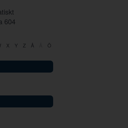
tiskt
ra
604
W
X
Y
Z
Å
Ä
Ö