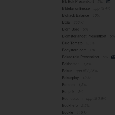
Bik Bok Presentkort
5%
Bildelar-online.se
upp till 4%
Biohack Balance
10%
Bixia
350 kr
Björn Borg
5%
Blomsterlandet Presentkort
5%
Blue Tomato
3,5%
Bodystore.com
2%
Bokadirekt Presentkort
5%
Bokbörsen
1,5%
Bokus
upp till 2,25%
Bokusplay
10 kr
Bonden
1,5%
Bonprix
2%
Boohoo.com
upp till 2,5%
Bookhero
2,5%
Bookie
115 kr