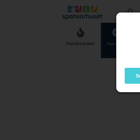
Populära butiker
Nya butiker
S