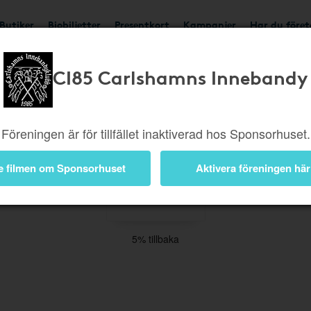
Butiker
Biobiljetter
Presentkort
Kampanjer
Har du före
CI85 Carlshamns Innebandy
Böcker
Elektronik
Hem
Kläder
Hotell & Reso
Film
Trädgård
Skor
Musik
Accessoarer
Föreningen är för tillfället inaktiverad hos Sponsorhuset.
e filmen om Sponsorhuset
Aktivera föreningen här
5% tillbaka