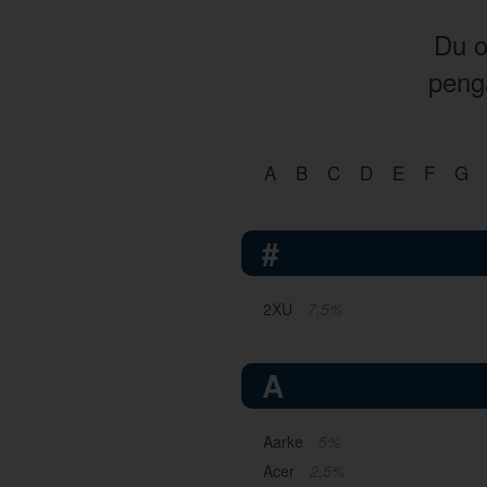
Du o
penga
A
B
C
D
E
F
G
#
2XU
7,5%
A
Aarke
5%
Acer
2,5%