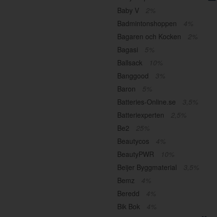
Baby V
2%
Badmintonshoppen
4%
Bagaren och Kocken
2%
Bagasi
5%
Ballsack
10%
Banggood
3%
Baron
5%
Batteries-Online.se
3,5%
Batteriexperten
2,5%
Be2
25%
Beautycos
4%
BeautyPWR
10%
Beijer Byggmaterial
3,5%
Bemz
4%
Beredd
4%
Bik Bok
4%