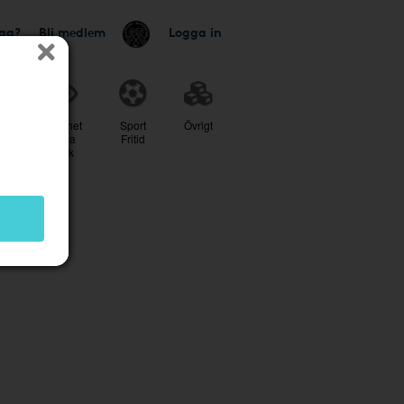
tag?
Bli medlem
Logga in
r
Skönhet
Sport
Övrigt
Hälsa
Fritid
Optik