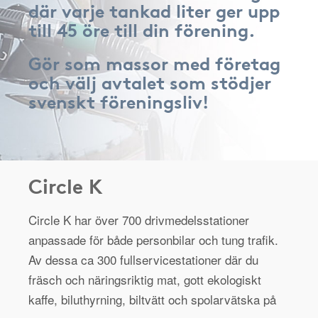
där varje tankad liter ger upp
till 45 öre till din förening.
Gör som massor med företag
och välj avtalet som stödjer
svenskt föreningsliv!
Circle K
Circle K har över 700 drivmedelsstationer
anpassade för både personbilar och tung trafik.
Av dessa ca 300 fullservicestationer där du
fräsch och näringsriktig mat, gott ekologiskt
kaffe, biluthyrning, biltvätt och spolarvätska på