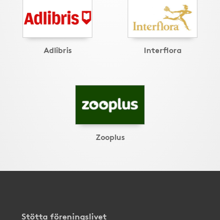
Adlibris
Interflora
Zooplus
Stötta föreningslivet