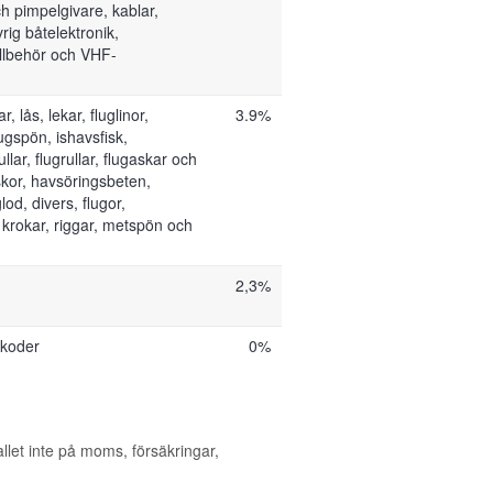
ch pimpelgivare, kablar,
rig båtelektronik,
llbehör och VHF-
, lås, lekar, fluglinor,
3.9%
lugspön, ishavsfisk,
lar, flugrullar, flugaskar och
skor, havsöringsbeten,
glod, divers, flugor,
 krokar, riggar, metspön och
.
2,3%
tkoder
0%
allet inte på moms, försäkringar,