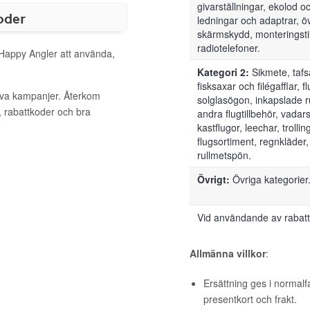
givarställningar, ekolod o
oder
ledningar och adaptrar, öv
skärmskydd, monteringsti
radiotelefoner.
 Happy Angler att använda,
Kategori 2:
Sikmete, tafsar
fisksaxar och filégafflar, f
tiva kampanjer. Återkom
solglasögon, inkapslade rul
, rabattkoder och bra
andra flugtillbehör, vadar
kastflugor, leechar, trollin
flugsortiment, regnkläder,
rullmetspön.
Övrigt:
Övriga kategorier
Vid användande av rabat
Allmänna villkor
:
Ersättning ges i normalf
presentkort och frakt.