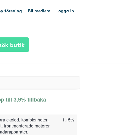
y förening
Bli medlem
Logga in
sök butik
 till 3,9% tillbaka
ara ekolod, kombienheter,
1,15%
kort, frontmonterade motorer
 radarapparater,