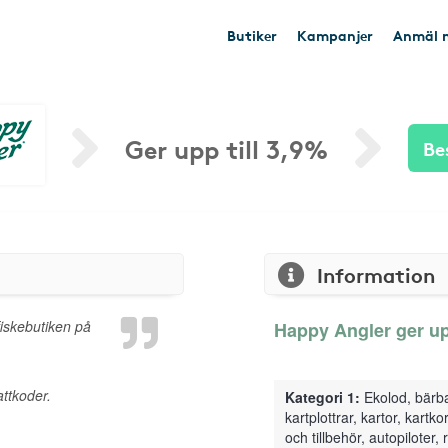
Butiker
Kampanjer
Anmäl n
Ger upp till 3,9%
Be
Information
fiskebutiken på
Happy Angler ger upp
ttkoder.
Kategori 1:
Ekolod, bärb
kartplottrar, kartor, kart
och tillbehör, autopiloter,