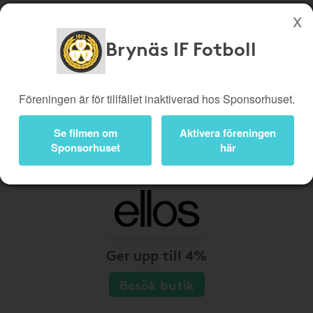
Brynäs IF Fotboll
Köp genom denna sida stöttar Brynäs IF Fotboll
Butiker
Biobiljetter
Föreningen är för tillfället inaktiverad hos Sponsorhuset.
Presentkort
Kampanjer
Se filmen om
Aktivera föreningen
Bli medlem
Logga in
Sponsorhuset
här
Ger upp till 4%
Besök butik