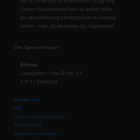
det en utmaning att få ekonomin att gå ihop.
Genom Sponsorhuset kan du enkelt stötta
din favoritförening samtidigt som du handlar
online – utan att det kostar dig något extra!
Om Sponsorhuset
Adress
:
Lagergatan 1 Hus B19a, 4 tr
415 11 Göteborg
Kontakta oss
FAQ
Läs mer om Sponsorhuset
Privacy Policy
Registrera ny förening