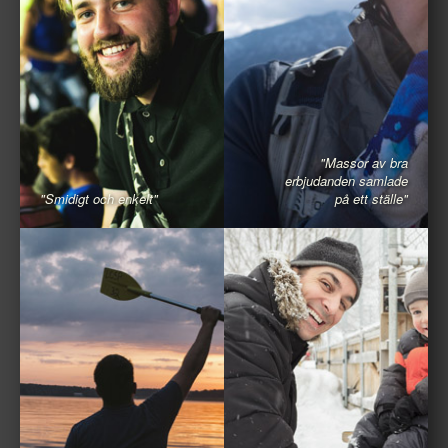
"Massor av bra
erbjudanden samlade
"Smidigt och enkelt"
på ett ställe"