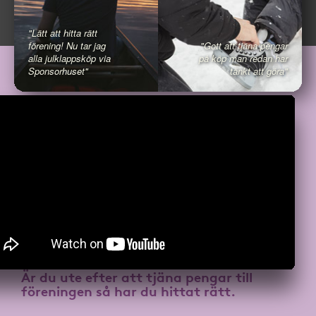
"Lätt att hitta rätt
förening! Nu tar jag
"Gott att tjäna pengar
alla julklappsköp via
på köp man redan har
Sponsorhuset"
tänkt att göra"
Är du ute efter att
tjäna pengar till
föreningen
så har du hittat rätt.