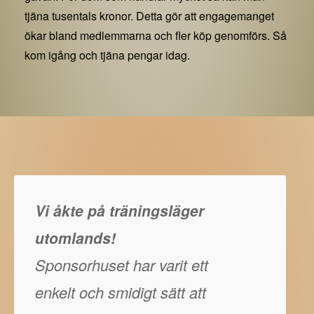
tjäna tusentals kronor. Detta gör att engagemanget
ökar bland medlemmarna och fler köp genomförs. Så
kom igång och tjäna pengar idag.
Vi åkte på träningsläger
utomlands!
Sponsorhuset har varit ett
enkelt och smidigt sätt att