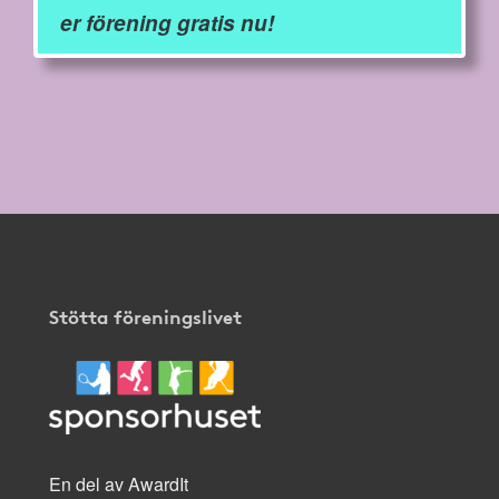
er förening gratis nu!
Stötta föreningslivet
En del av AwardIt