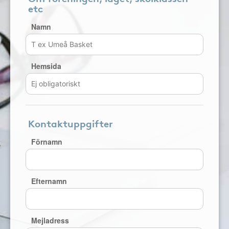
etc
Namn
Hemsida
Kontaktuppgifter
Förnamn
Efternamn
Mejladress