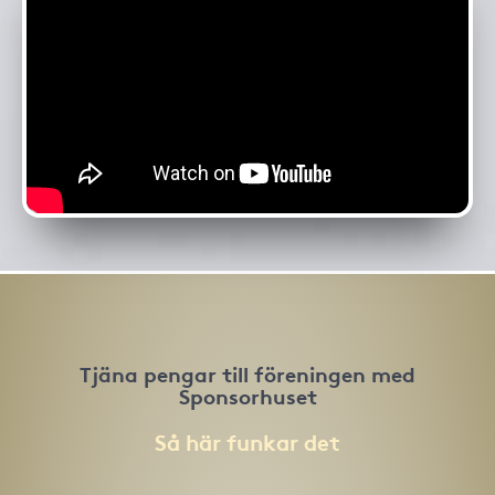
Tjäna pengar till föreningen med
Sponsorhuset
Så här funkar det