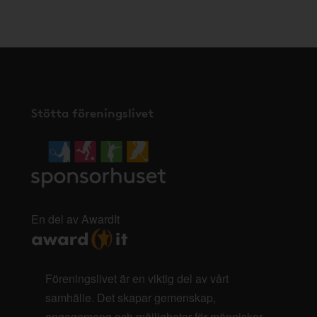
här
.
Stötta föreningslivet
En del av AwardIt
Föreningslivet är en viktig del av vårt
samhälle. Det skapar gemenskap,
engagemang och möjligheter för människor