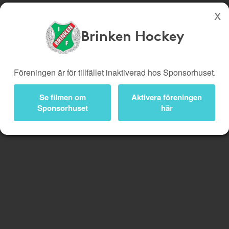
Brinken Hockey
Köp genom denna sida stöttar Brinken Hockey
Butiker
Biobiljetter
Handla
Föreningen är för tillfället inaktiverad hos Sponsorhuset.
Presentkort
Kampanjer
Smart
Se filmen om
Aktivera föreningen
Bli medlem
Logga in
Sponsorhuset
här
Glömmer
Lägg
du
till
av
Handla
att
Smart