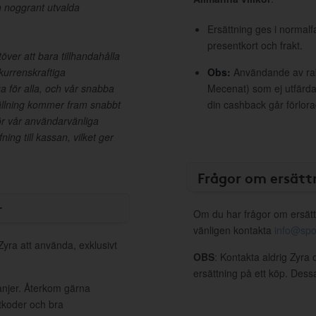
h noggrant utvalda
Ersättning ges i normalf
presentkort och frakt.
ver att bara tillhandahålla
kurrenskraftiga
Obs:
Användande av raba
a för alla, och vår snabba
Mecenat) som ej utfärdat
tällning kommer fram snabbt
din cashback går förlora
ör vår användarvänliga
ning till kassan, vilket ger
Frågor om ersätt
r
Om du har frågor om ersätt
vänligen kontakta
info@spo
Zyra att använda, exklusivt
OBS
: Kontakta aldrig Zyra 
ersättning på ett köp. Dess
anjer. Återkom gärna
ttkoder och bra