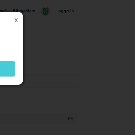
tag?
Bli medlem
Logga in
5%