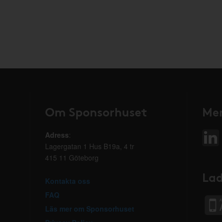
Om Sponsorhuset
Mer
Adress
:
Lagergatan 1 Hus B19a, 4 tr
415 11 Göteborg
Lad
Kontakta oss
FAQ
Läs mer om Sponsorhuset