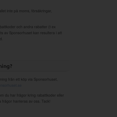
allet inte på moms, försäkringar,
ttkoder och andra rabatter (t ex
s av Sponsorhuset kan resultera i att
d.
ning?
ning från ett köp via Sponsorhuset,
nsorhuset.se
om du har frågor kring rabattkoder eller
a frågor hanteras av oss. Tack!