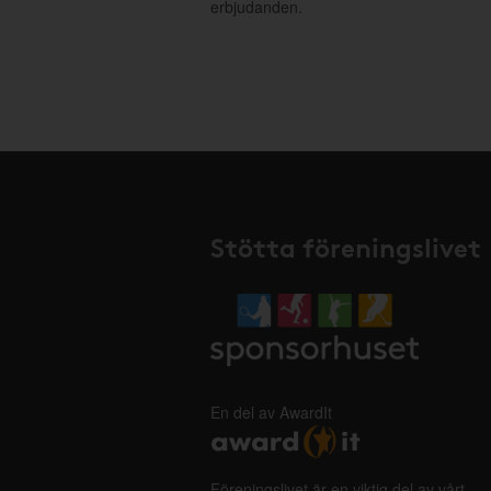
erbjudanden.
Stötta föreningslivet
En del av AwardIt
Föreningslivet är en viktig del av vårt