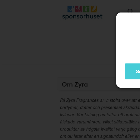
S
Om Zyra
På Zyra Fragrances är vi stolta över att e
parfymer, dofter och presentset skrädd
kvinnor. Vår katalog omfattar ett brett u
älskade varumärken, vilket säkerställer a
produkter av högsta kvalitet varje gång 
om du letar efter en signaturdoft eller e