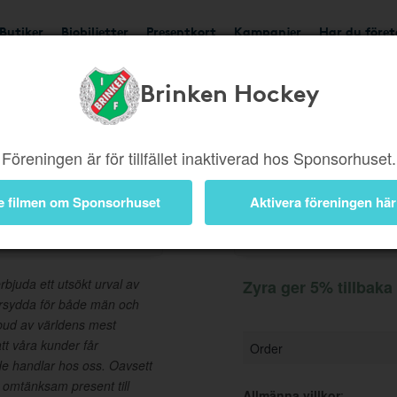
Butiker
Biobiljetter
Presentkort
Kampanjer
Har du före
Brinken Hockey
Ger 5%
Besök butik
Föreningen är för tillfället inaktiverad hos Sponsorhuset.
e filmen om Sponsorhuset
Aktivera föreningen här
Information
rbjuda ett utsökt urval av
Zyra ger 5% tillbaka
arsydda för både män och
tbud av världens mest
tt våra kunder får
Order
de handlar hos oss. Oavsett
n omtänksam present till
Allmänna villkor
: