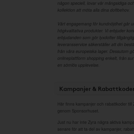
någon speciell, lovar vår mångsidiga oc
kollektion att möta alla dina doftbehov.
Vårt engagemang för kundnöjdhet går utö
högkvalitativa produkter. Vi erbjuder kon
erbjudanden som gör lyxdofter tillgänglig
leveransservice säkerställer att din bes
från våra europeiska lager. Dessutom g
onlineplattform shopping enkelt, från surf
en sömlös upplevelse.
Kampanjer & Rabattkode
Här finns kampanjer och rabattkoder till 
genom Sponsorhuset.
Just nu har inte Zyra några aktiva kamp
senare för att ta del av kampanjer, raba