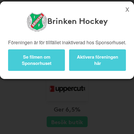
Brinken Hockey
Köp genom denna sida stöttar Brinken Hockey
Butiker
Biobiljetter
Föreningen är för tillfället inaktiverad hos Sponsorhuset.
Presentkort
Kampanjer
Se filmen om
Aktivera föreningen
Bli medlem
Logga in
Sponsorhuset
här
Ger 6,5%
Besök butik