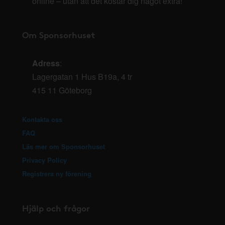
online – utan att det kostar dig något extra!
Om Sponsorhuset
Adress
:
Lagergatan 1 Hus B19a, 4 tr
415 11 Göteborg
Kontakta oss
FAQ
Läs mer om Sponsorhuset
Privacy Policy
Registrera ny förening
Hjälp och frågor