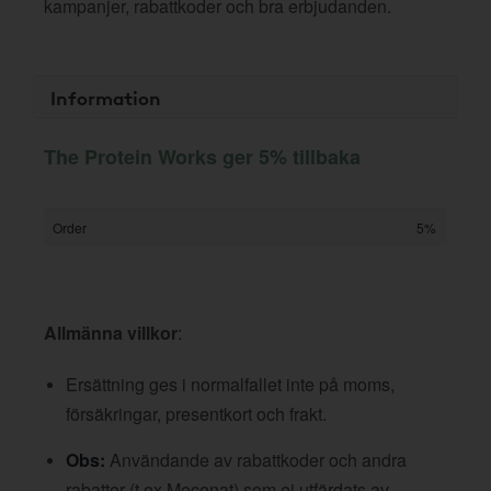
kampanjer, rabattkoder och bra erbjudanden.
Information
The Protein Works ger 5% tillbaka
Order
5%
Allmänna villkor
:
Ersättning ges i normalfallet inte på moms,
försäkringar, presentkort och frakt.
Obs:
Användande av rabattkoder och andra
rabatter (t ex Mecenat) som ej utfärdats av