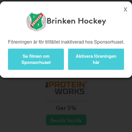
Brinken Hockey
Köp genom denna sida stöttar Brinken Hockey
Butiker
Biobiljetter
Föreningen är för tillfället inaktiverad hos Sponsorhuset.
Presentkort
Kampanjer
Se filmen om
Aktivera föreningen
Bli medlem
Logga in
Sponsorhuset
här
Ger 5%
Besök butik