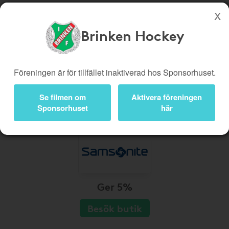
Brinken Hockey
Köp genom denna sida stöttar Brinken Hockey
Butiker
Biobiljetter
Föreningen är för tillfället inaktiverad hos Sponsorhuset.
Presentkort
Kampanjer
Se filmen om
Aktivera föreningen
Bli medlem
Logga in
Sponsorhuset
här
Ger 5%
Besök butik