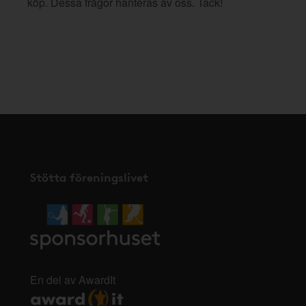
köp. Dessa frågor hanteras av oss. Tack!
Stötta föreningslivet
En del av AwardIt