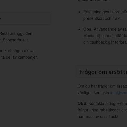
Ersättning ges i normalf
r
presentkort och frakt.
Obs:
Användande av raba
l Restaurangguiden
Mecenat) som ej utfärdat
om Sponsorhuset.
din cashback går förlora
ntkort några aktiva
 ta del av kampanjer,
Frågor om ersätt
Om du har frågor om ersätt
vänligen kontakta
info@spo
OBS
: Kontakta aldrig Res
frågor kring rabattkoder ell
hanteras av oss. Tack!