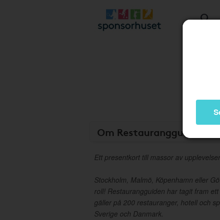
S
Om Restaurangguiden Pr
Ett presentkort till massor av upplevelser
Stockholm, Malmö, Köpenhamn eller Göt
roll! Restaurangguiden har tagit fram et
gäller på 200 restauranger, hotell och s
Sverige och Danmark.