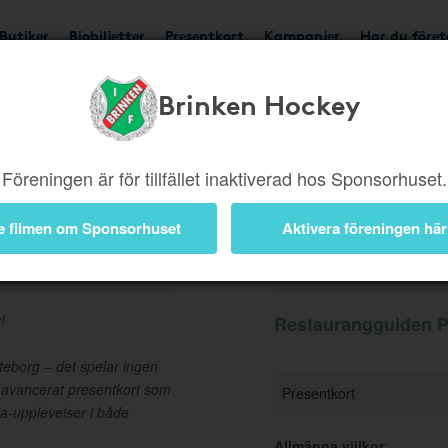
Butiker
Biobiljetter
Presentkort
Kampanjer
Har du före
Brinken Hockey
Ger 5%
Besök butik
Föreningen är för tillfället inaktiverad hos Sponsorhuset.
e filmen om Sponsorhuset
Aktivera föreningen här
esentkort
Information
!
Restaurangguiden Pr
eborg – det spelar ingen
t avancerat presentkort som
Presentkort
pa-upplevelser i både
Allmänna villkor
: