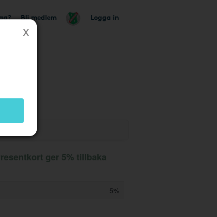
tag?
Bli medlem
Logga in
esentkort ger 5% tillbaka
5%