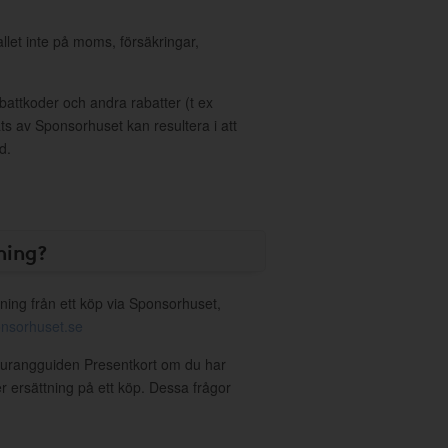
allet inte på moms, försäkringar,
ttkoder och andra rabatter (t ex
s av Sponsorhuset kan resultera i att
d.
ning?
ning från ett köp via Sponsorhuset,
nsorhuset.se
taurangguiden Presentkort om du har
er ersättning på ett köp. Dessa frågor