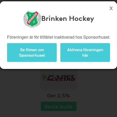
Brinken Hockey
Köp genom denna sida stöttar Brinken Hockey
Butiker
Biobiljetter
Föreningen är för tillfället inaktiverad hos Sponsorhuset.
Presentkort
Kampanjer
Se filmen om
Aktivera föreningen
Bli medlem
Logga in
Sponsorhuset
här
Ger 2,5%
Besök butik