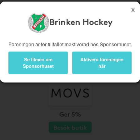
Brinken Hockey
Köp genom denna sida stöttar Brinken Hockey
Butiker
Biobiljetter
Föreningen är för tillfället inaktiverad hos Sponsorhuset.
Presentkort
Kampanjer
Se filmen om
Aktivera föreningen
Bli medlem
Logga in
Sponsorhuset
här
Ger 5%
Besök butik