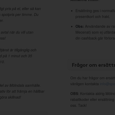
igt pris på el, eller så kan
Ersättning ges i normalf
s spotpris per timme. Du
presentkort och frakt.
er.
Obs:
Användande av raba
avtal när du vill utan
Mecenat) som ej utfärdat
oss!
din cashback går förlora
jänst är tillgänglig och
id på 1 minut och 35
10.
Frågor om ersätt
Om du har frågor om ersätt
vänligen kontakta
info@spo
v del av Mölndals samhälle.
ativ för att främja en hållbar
OBS
: Kontakta aldrig Möln
göra skillnad!
rabattkoder eller ersättnin
oss. Tack!