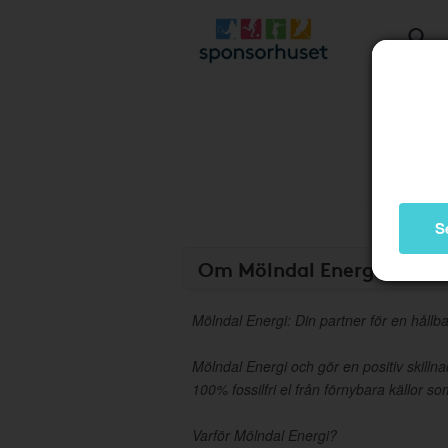
S
Om Mölndal Energi
Mölndal Energi: Din partner för en hållba
Mölndal Energi och gör en positiv skillnad
100% fossilfri el från förnybara källor so
Varför Mölndal Energi?