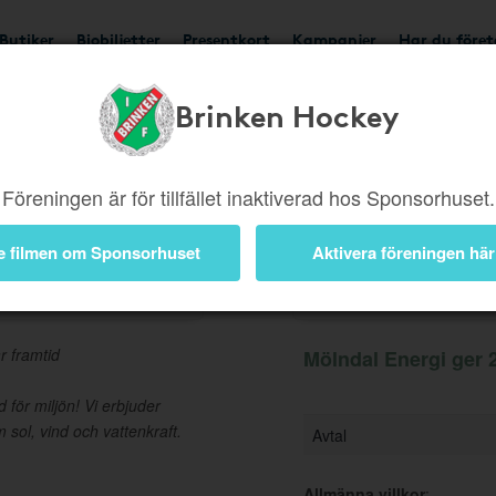
Butiker
Biobiljetter
Presentkort
Kampanjer
Har du före
Brinken Hockey
Ger 225 kr
Besök buti
Föreningen är för tillfället inaktiverad hos Sponsorhuset.
e filmen om Sponsorhuset
Aktivera föreningen här
Information
r framtid
Mölndal Energi ger 2
 för miljön! Vi erbjuder
m sol, vind och vattenkraft.
Avtal
Allmänna villkor
: