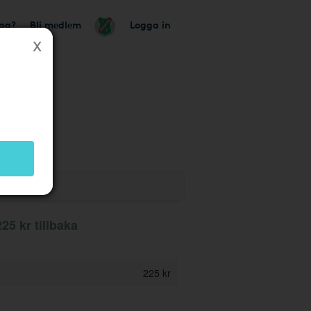
tag?
Bli medlem
Logga in
k
25 kr tillbaka
225 kr