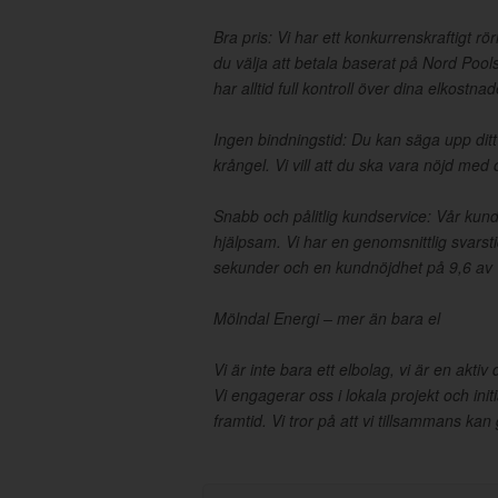
Bra pris: Vi har ett konkurrenskraftigt rörl
du välja att betala baserat på Nord Pool
har alltid full kontroll över dina elkostnad
Ingen bindningstid: Du kan säga upp ditt 
krångel. Vi vill att du ska vara nöjd med 
Snabb och pålitlig kundservice: Vår kundt
hjälpsam. Vi har en genomsnittlig svarst
sekunder och en kundnöjdhet på 9,6 av 
Mölndal Energi – mer än bara el
Vi är inte bara ett elbolag, vi är en akti
Vi engagerar oss i lokala projekt och initi
framtid. Vi tror på att vi tillsammans kan 