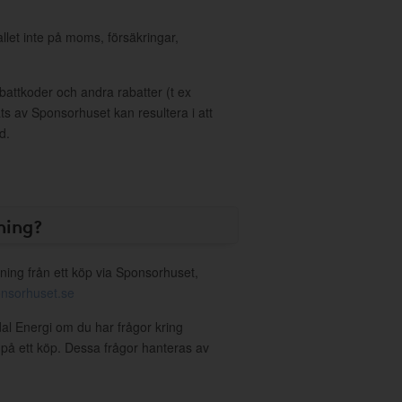
allet inte på moms, försäkringar,
ttkoder och andra rabatter (t ex
s av Sponsorhuset kan resultera i att
d.
ning?
ning från ett köp via Sponsorhuset,
nsorhuset.se
dal Energi om du har frågor kring
g på ett köp. Dessa frågor hanteras av