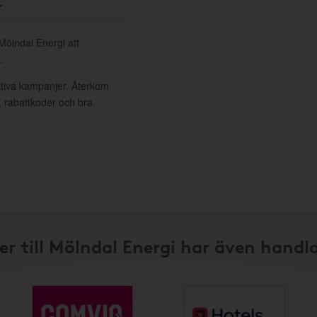
r
Mölndal Energi att
.
ktiva kampanjer. Återkom
, rabattkoder och bra
r till Mölndal Energi har även handl