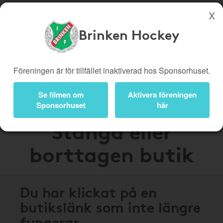
Brinken Hockey
Köp genom denna sida stöttar Brinken Hockey
Butiker
Biobiljetter
Föreningen är för tillfället inaktiverad hos Sponsorhuset.
Presentkort
Kampanjer
Se filmen om
Aktivera föreningen
Bli medlem
Logga in
Sponsorhuset
här
Stängd eller
borttagen butik
Du har klickat på en
butikslänk som inte längre
fungerar.