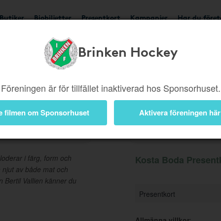
Butiker
Biobiljetter
Presentkort
Kampanjer
Har du före
Brinken Hockey
Ger 5%
Besök butik
Föreningen är för tillfället inaktiverad hos Sponsorhuset.
e filmen om Sponsorhuset
Aktivera föreningen här
ort
Information
loderar i färg, form och
Kosta Boda Presentk
ch njut av både mat och
n Bertil Vallien känner du
Presentkort
Allmänna villkor
: