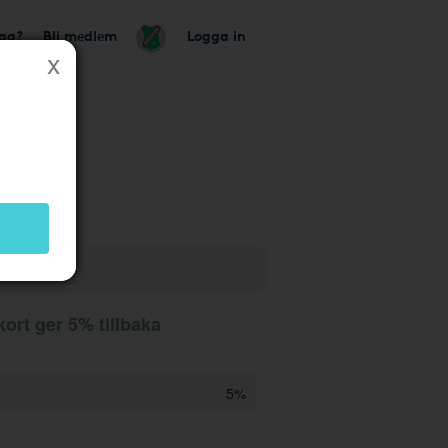
tag?
Bli medlem
Logga in
ort ger 5% tillbaka
5%