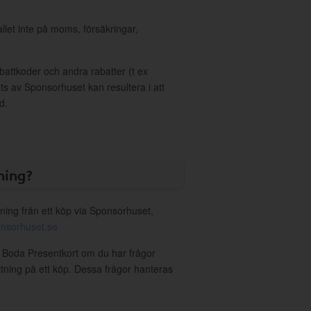
allet inte på moms, försäkringar,
ttkoder och andra rabatter (t ex
s av Sponsorhuset kan resultera i att
d.
ning?
ning från ett köp via Sponsorhuset,
nsorhuset.se
a Boda Presentkort om du har frågor
ättning på ett köp. Dessa frågor hanteras