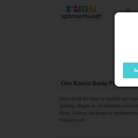
S
Om Kosta Boda Presentk
Kosta Boda Art Hotel är hotellet som exp
njutning. Koppla av vid hotellets pool o
dryck. I lobbyn designad av världsartiste
hotellets puls.