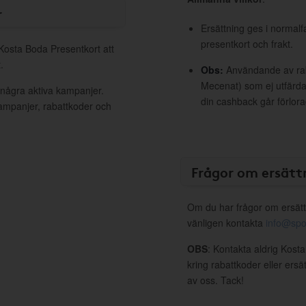
r
Ersättning ges i normalf
presentkort och frakt.
 Kosta Boda Presentkort att
.
Obs:
Användande av raba
Mecenat) som ej utfärdat
 några aktiva kampanjer.
din cashback går förlora
kampanjer, rabattkoder och
Frågor om ersätt
Om du har frågor om ersätt
vänligen kontakta
info@spo
OBS
: Kontakta aldrig Kost
kring rabattkoder eller ers
av oss. Tack!