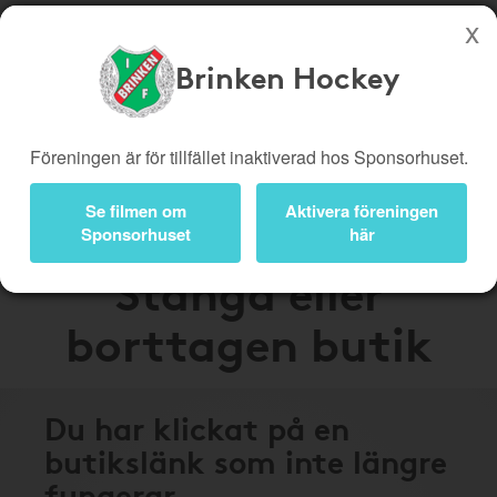
Brinken Hockey
Köp genom denna sida stöttar Brinken Hockey
Butiker
Biobiljetter
Föreningen är för tillfället inaktiverad hos Sponsorhuset.
Presentkort
Kampanjer
Se filmen om
Aktivera föreningen
Bli medlem
Logga in
Sponsorhuset
här
Stängd eller
borttagen butik
Du har klickat på en
butikslänk som inte längre
fungerar.