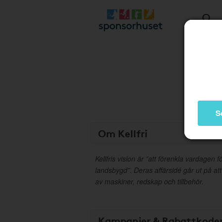
S
Om Kellfri
Kellfris vision är ”att förenkla vardagen 
landsbygd”. Deras affärsidé går ut på att
av maskiner, redskap och tillbehör.
Kampanjer & Rabattkode