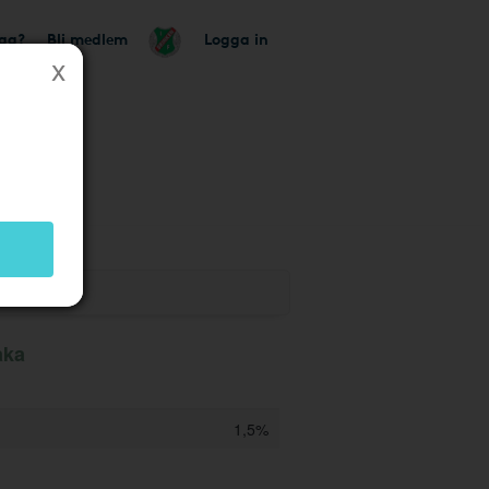
tag?
Bli medlem
Logga in
k
aka
1,5%