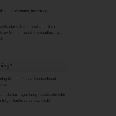
allet inte på moms, försäkringar,
ttkoder och andra rabatter (t ex
s av Sponsorhuset kan resultera i att
d.
ning?
ning från ett köp via Sponsorhuset,
nsorhuset.se
i om du har frågor kring rabattkoder eller
a frågor hanteras av oss. Tack!