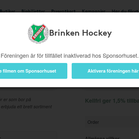
Butiker
Biobiljetter
Presentkort
Kampanjer
Har du före
Brinken Hockey
Ger 1,5%
Besök buti
Föreningen är för tillfället inaktiverad hos Sponsorhuset.
e filmen om Sponsorhuset
Aktivera föreningen här
Information
för er som bor på
Kellfri ger 1,5% tillb
 erbjuda ett brett sortiment
Order
r
Allmänna villkor
: