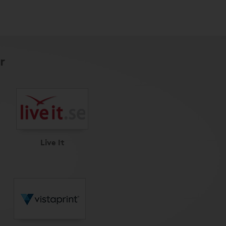
r
Live It