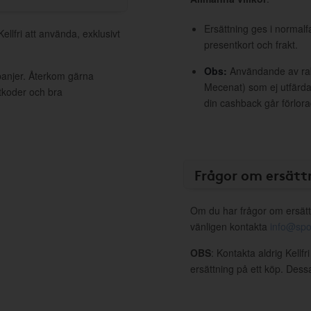
Ersättning ges i normalf
ellfri att använda, exklusivt
presentkort och frakt.
Obs:
Användande av raba
mpanjer. Återkom gärna
Mecenat) som ej utfärdat
ttkoder och bra
din cashback går förlora
Frågor om ersätt
Om du har frågor om ersätt
vänligen kontakta
info@spo
OBS
: Kontakta aldrig Kellfr
ersättning på ett köp. Dess