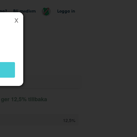
tag?
Bli medlem
Logga in
k
ger 12,5% tillbaka
12,5%