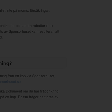
allet inte på moms, försäkringar,
ttkoder och andra rabatter (t ex
s av Sponsorhuset kan resultera i att
d.
ning?
ning från ett köp via Sponsorhuset,
nsorhuset.se
diska Dokument om du har frågor kring
g på ett köp. Dessa frågor hanteras av