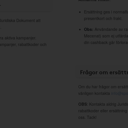
r
Ersättning ges i normalf
presentkort och frakt.
 Juridiska Dokument att
.
Obs:
Användande av raba
Mecenat) som ej utfärdat
ra aktiva kampanjer.
din cashback går förlora
kampanjer, rabattkoder och
Frågor om ersätt
Om du har frågor om ersätt
vänligen kontakta
info@spo
OBS
: Kontakta aldrig Juri
rabattkoder eller ersättnin
oss. Tack!