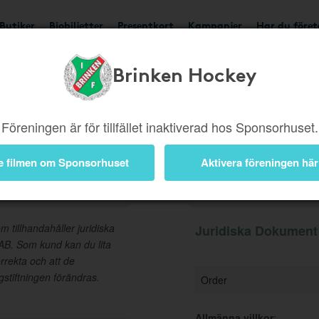
Butiker
Biobiljetter
Presentkort
Kampanjer
Har du före
Brinken Hockey
Ger 12,5%
Besök buti
Föreningen är för tillfället inaktiverad hos Sponsorhuset.
e filmen om Sponsorhuset
Aktivera föreningen här
Information
 tillhandahåller juridiska
Juridiska Dokument 
 AB. Som kund kan du lita
orrekta och att de
stiftningen förändras.
Order
Allmänna villkor
: