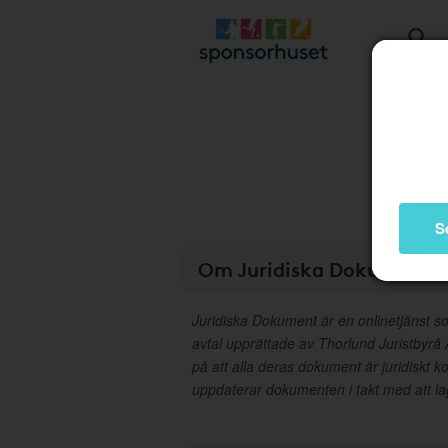
S
Om Juridiska Dokument
Juridiska Dokument är en onlinetjänst som
avtal upprättade av Thorlund Juristbyrå
på att alla deras dokument är juridiskt k
uppdaterar dokumenten i takt med att lag