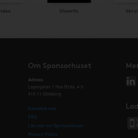
index
Showtic
Skru
Om Sponsorhuset
Mer
Adress
:
Lagergatan 1 Hus B19a, 4 tr
415 11 Göteborg
Lad
Kontakta oss
FAQ
Läs mer om Sponsorhuset
Privacy Policy