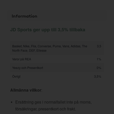
Information
JD Sports ger upp till 3,5% tillbaka
Basket, Nike, Fila, Converse, Puma, Vans, Adidas, The
3,5
North Face, DEF, Ellesse
Varor på REA
1%
Yeezy och Presentkort
0%
Övrigt
3,5%
Allmänna villkor
:
Ersättning ges i normalfallet inte på moms,
försäkringar, presentkort och frakt.