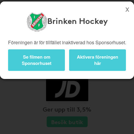
Brinken Hockey
Köp genom denna sida stöttar Brinken Hockey
Butiker
Biobiljetter
Föreningen är för tillfället inaktiverad hos Sponsorhuset.
Presentkort
Kampanjer
Se filmen om
Aktivera föreningen
Bli medlem
Logga in
Sponsorhuset
här
Ger upp till 3,5%
Besök butik