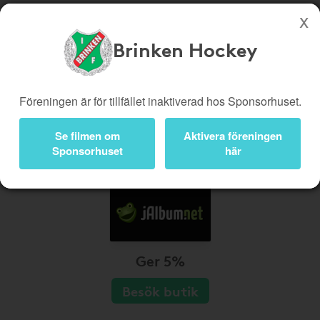
Brinken Hockey
Köp genom denna sida stöttar Brinken Hockey
Butiker
Biobiljetter
Föreningen är för tillfället inaktiverad hos Sponsorhuset.
Presentkort
Kampanjer
Se filmen om
Aktivera föreningen
Bli medlem
Logga in
Sponsorhuset
här
Ger 5%
Besök butik