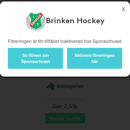
Brinken Hockey
Köp genom denna sida stöttar Brinken Hockey
Butiker
Biobiljetter
Föreningen är för tillfället inaktiverad hos Sponsorhuset.
Presentkort
Kampanjer
Se filmen om
Aktivera föreningen
Bli medlem
Logga in
Sponsorhuset
här
Ger 7,5%
Besök butik