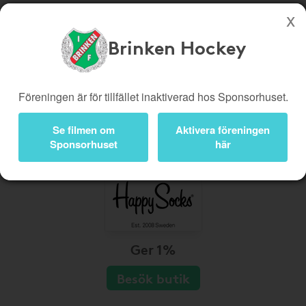
Brinken Hockey
Köp genom denna sida stöttar Brinken Hockey
Butiker
Biobiljetter
Föreningen är för tillfället inaktiverad hos Sponsorhuset.
Presentkort
Kampanjer
Se filmen om
Aktivera föreningen
Bli medlem
Logga in
Sponsorhuset
här
Ger 1%
Besök butik