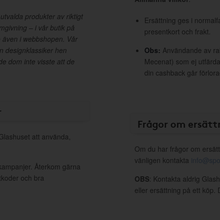
tvalda produkter av riktigt
Ersättning ges i normalf
mgivning – i vår butik på
presentkort och frakt.
e även i webbshopen. Vår
en designklassiker hen
Obs:
Användande av raba
e dom inte visste att de
Mecenat) som ej utfärdat
din cashback går förlora
r
Frågor om ersätt
 Glashuset att använda,
Om du har frågor om ersätt
vänligen kontakta
info@spo
 kampanjer. Återkom gärna
ttkoder och bra
OBS
: Kontakta aldrig Glas
eller ersättning på ett köp