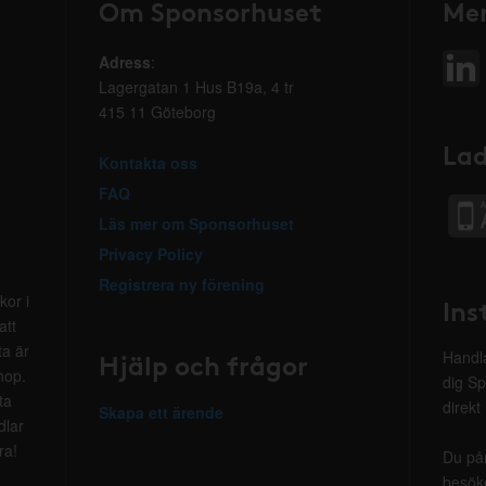
Om Sponsorhuset
Mer
Adress
:
Lagergatan 1 Hus B19a, 4 tr
415 11 Göteborg
Lad
Kontakta oss
FAQ
Läs mer om Sponsorhuset
Privacy Policy
Registrera ny förening
kor i
Ins
att
ta är
Hjälp och frågor
Handla
hop.
dig Sp
ta
direkt
Skapa ett ärende
dlar
ra!
Du på
besöke