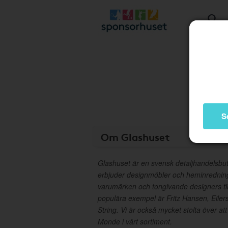
S
Om Glashuset
Glashuset är en svensk detaljhandelsbut
erbjuder designmöbler och heminrednin
varumärken och tongivande designers til
populära exempel är Fritz Hansen, Eile
String. Vi är också mycket stolta över a
Monde i vårt sortiment.