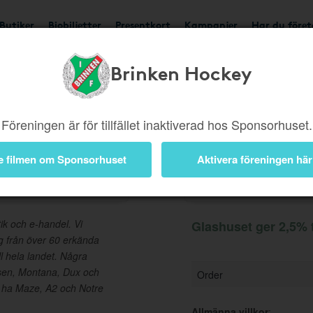
Butiker
Biobiljetter
Presentkort
Kampanjer
Har du före
Brinken Hockey
Ger 2,5%
Besök buti
Föreningen är för tillfället inaktiverad hos Sponsorhuset.
e filmen om Sponsorhuset
Aktivera föreningen här
Information
ik och e-handel. Vi
Glashuset ger 2,5% t
g från över 60 erkända
l hela landet. Några
rsen, Montana, Dux och
Order
tt ha Maze, A2 och Notre
Allmänna villkor
: