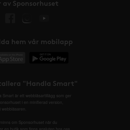
 av Sponsorhuset
da hem vår mobilapp
tallera "Handla Smart"
 Smart är ett webbläsartillägg som ger
onsorhuset i en minifierad version,
 i webbläsaren.
minns om Sponsorhuset när du
r en butik som finns ansluten hos oss.