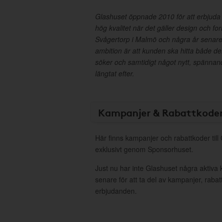
Glashuset öppnade 2010 för att erbjuda u
hög kvalitet när det gäller design och for
Svågertorp i Malmö och några år senar
ambition är att kunden ska hitta både d
söker och samtidigt något nytt, spännand
längtat efter.
Kampanjer & Rabattkode
Här finns kampanjer och rabattkoder till
exklusivt genom Sponsorhuset.
Just nu har inte Glashuset några aktiva
senare för att ta del av kampanjer, raba
erbjudanden.