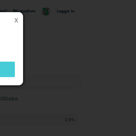
tag?
Bli medlem
Logga in
k
illbaka
2,5%