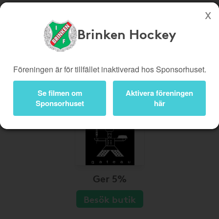
Brinken Hockey
Köp genom denna sida stöttar Brinken Hockey
Butiker
Biobiljetter
Föreningen är för tillfället inaktiverad hos Sponsorhuset.
Presentkort
Kampanjer
Se filmen om
Aktivera föreningen
Bli medlem
Logga in
Sponsorhuset
här
Ger 5%
Besök butik