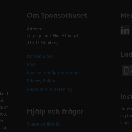
Om Sponsorhuset
Mer
Adress
:
Lagergatan 1 Hus B19a, 4 tr
415 11 Göteborg
Lad
Kontakta oss
FAQ
Läs mer om Sponsorhuset
Privacy Policy
Registrera ny förening
kor i
Ins
att
ta är
Hjälp och frågor
Handla
hop.
dig Sp
ta
direkt
Skapa ett ärende
dlar