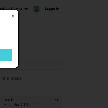
tag?
Bli medlem
Logga in
 butik
 kr tillbaka
100 kr
5%
Produkter & Tillbehör