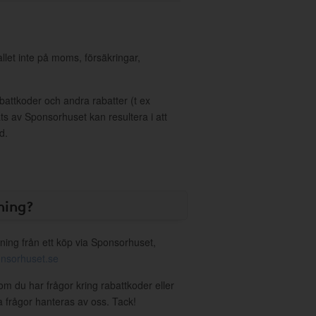
allet inte på moms, försäkringar,
ttkoder och andra rabatter (t ex
s av Sponsorhuset kan resultera i att
d.
ning?
ning från ett köp via Sponsorhuset,
nsorhuset.se
 om du har frågor kring rabattkoder eller
a frågor hanteras av oss. Tack!