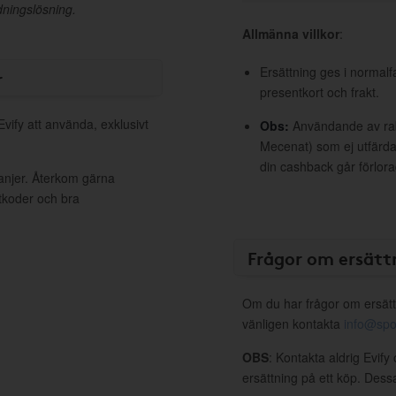
dningslösning.
Allmänna villkor
:
Ersättning ges i normalf
r
presentkort och frakt.
Evify att använda, exklusivt
Obs:
Användande av raba
Mecenat) som ej utfärdat
din cashback går förlora
panjer. Återkom gärna
ttkoder och bra
Frågor om ersätt
Om du har frågor om ersätt
vänligen kontakta
info@spo
OBS
: Kontakta aldrig Evify
ersättning på ett köp. Dess