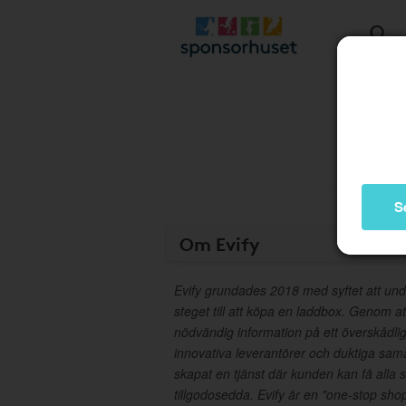
S
Om Evify
Evify grundades 2018 med syftet att under
steget till att köpa en laddbox. Genom a
nödvändig information på ett överskådligt
innovativa leverantörer och duktiga sam
skapat en tjänst där kunden kan få alla
tillgodosedda. Evify är en "one-stop sho