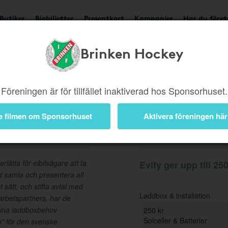
Butiker
Biobiljetter
Presentkort
Kampanjer
Har du före
Brinken Hockey
Ger upp till 250 kr
Besök
Föreningen är för tillfället inaktiverad hos Sponsorhuset.
e filmen om Sponsorhuset
Aktivera föreningen här
Information
lätta för elbilsägare att ta
Evify ger upp till 250
tt samla och presentera all
 sätt, och stifta avtal med
Laddbox & installation
arbetspartners, har de
 sina laddboxbehov
250 kr
Solceller & Batterier
p" för den svenske