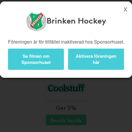
Brinken Hockey
Köp genom denna sida stöttar Brinken Hockey
Butiker
Biobiljetter
Föreningen är för tillfället inaktiverad hos Sponsorhuset.
Presentkort
Kampanjer
Se filmen om
Aktivera föreningen
Bli medlem
Logga in
Sponsorhuset
här
Ger 5%
Besök butik