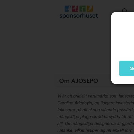
S
Om AJOSEPO
Vi är ett brittiskt varumärke som lanser
Caroline Adedoyin, en tidigare invester
fokuserar på att skapa slående prisvärda,
mångsidiga plagg skräddarsydda för att
stil. De mångsidiga designerna är gjord
i åtanke, vilket hjälper dig att enkelt förm