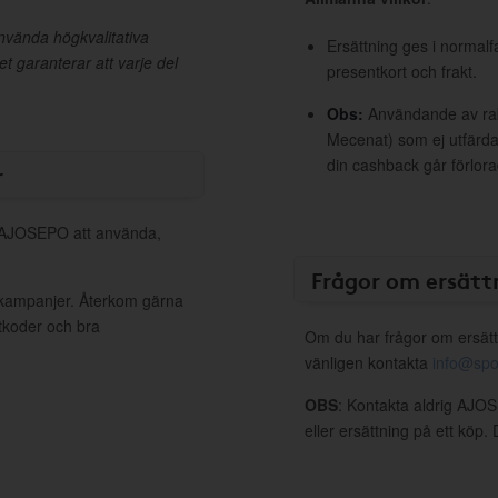
nvända högkvalitativa
Ersättning ges i normalf
et garanterar att varje del
presentkort och frakt.
Obs:
Användande av raba
Mecenat) som ej utfärdat
din cashback går förlora
r
ll AJOSEPO att använda,
Frågor om ersätt
 kampanjer. Återkom gärna
ttkoder och bra
Om du har frågor om ersätt
vänligen kontakta
info@spo
OBS
: Kontakta aldrig AJO
eller ersättning på ett köp