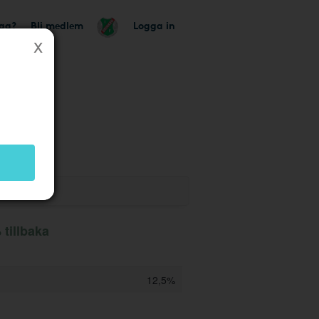
tag?
Bli medlem
Logga in
k
tillbaka
12,5%