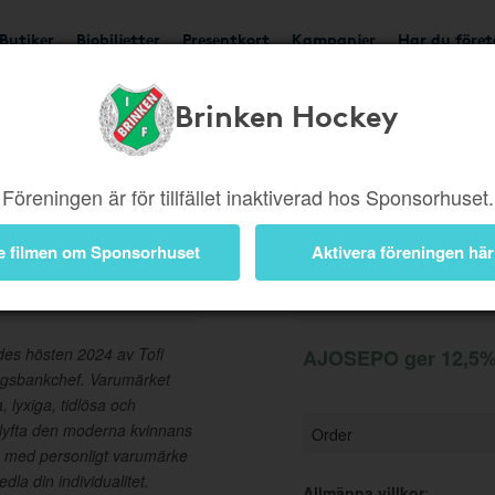
Butiker
Biobiljetter
Presentkort
Kampanjer
Har du före
Brinken Hockey
Ger 12,5%
Besök buti
Föreningen är för tillfället inaktiverad hos Sponsorhuset.
e filmen om Sponsorhuset
Aktivera föreningen här
Information
ades hösten 2024 av Tofi
AJOSEPO ger 12,5% 
ingsbankchef. Varumärket
 lyxiga, tidlösa och
 lyfta den moderna kvinnans
Order
a med personligt varumärke
edla din individualitet.
Allmänna villkor
: