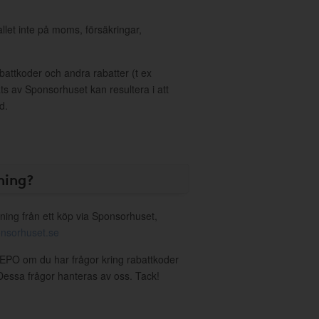
allet inte på moms, försäkringar,
ttkoder och andra rabatter (t ex
s av Sponsorhuset kan resultera i att
d.
ning?
ning från ett köp via Sponsorhuset,
nsorhuset.se
SEPO om du har frågor kring rabattkoder
. Dessa frågor hanteras av oss. Tack!