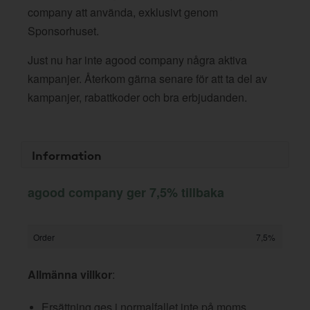
company att använda, exklusivt genom
Sponsorhuset.
Just nu har inte agood company några aktiva
kampanjer. Återkom gärna senare för att ta del av
kampanjer, rabattkoder och bra erbjudanden.
Information
agood company ger 7,5% tillbaka
Order
7,5%
Allmänna villkor
:
Ersättning ges i normalfallet inte på moms,