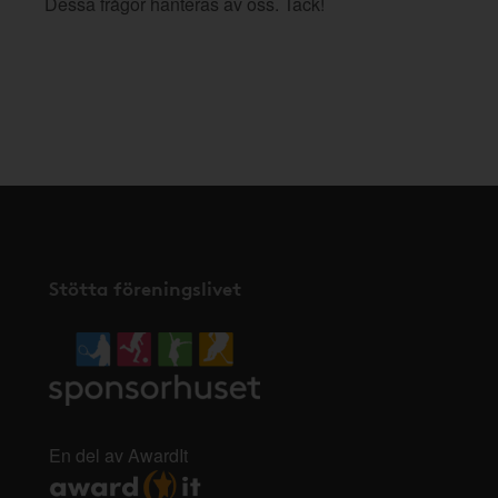
Dessa frågor hanteras av oss. Tack!
Stötta föreningslivet
En del av AwardIt