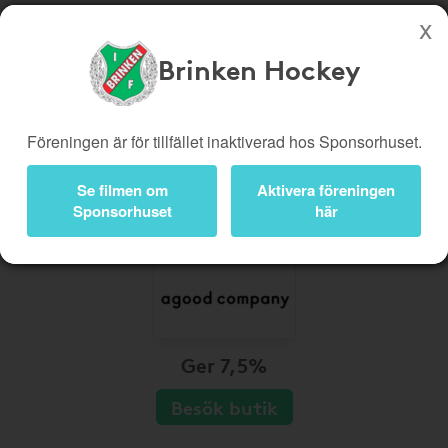
Brinken Hockey
Köp genom denna sida stöttar Brinken Hockey
Butiker
Biobiljetter
Föreningen är för tillfället inaktiverad hos Sponsorhuset.
Presentkort
Kampanjer
Se filmen om
Aktivera föreningen
Bli medlem
Logga in
Sponsorhuset
här
Ger 7,5%
Besök butik