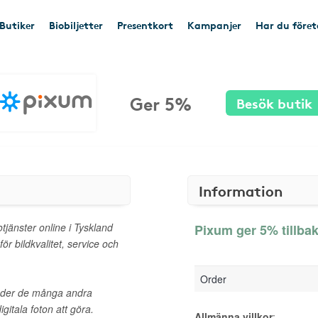
Butiker
Biobiljetter
Presentkort
Kampanjer
Har du före
Ger 5%
Besök butik
Information
jänster online i Tyskland
Pixum ger 5% tillba
ör bildkvalitet, service och
Order
juder de många andra
gitala foton att göra.
Allmänna villkor
: