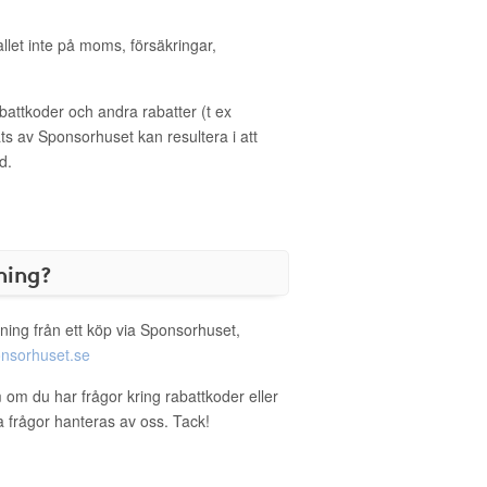
allet inte på moms, försäkringar,
ttkoder och andra rabatter (t ex
s av Sponsorhuset kan resultera i att
d.
ning?
ning från ett köp via Sponsorhuset,
nsorhuset.se
 om du har frågor kring rabattkoder eller
a frågor hanteras av oss. Tack!