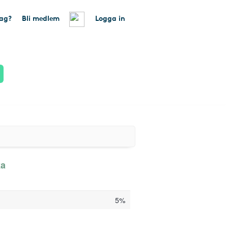
tag?
Bli medlem
Logga in
ka
5%