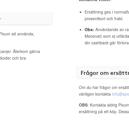
Ersättning ges i normalf
r
presentkort och frakt.
Obs:
Användande av raba
 Pixum att använda,
Mecenat) som ej utfärdat
din cashback går förlora
mpanjer. Återkom gärna
ttkoder och bra
Frågor om ersätt
Om du har frågor om ersätt
vänligen kontakta
info@spo
OBS
: Kontakta aldrig Pixum
ersättning på ett köp. Dess