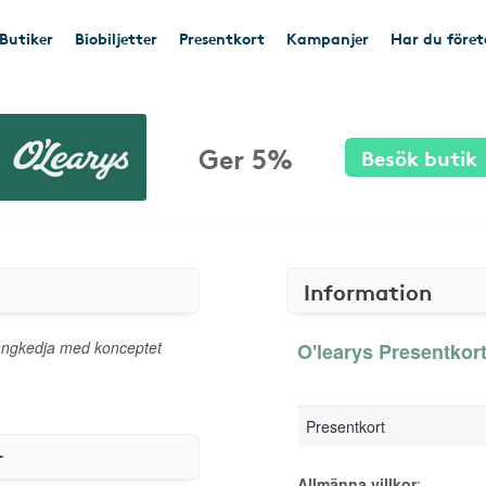
Butiker
Biobiljetter
Presentkort
Kampanjer
Har du före
Ger 5%
Besök butik
Information
rangkedja med konceptet
O'learys Presentkort
Presentkort
r
Allmänna villkor
: