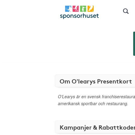
Om O'learys Presentkort
O’Learys är en svensk franchiserestau
amerikansk sportbar och restaurang.
Kampanjer & Rabattkode