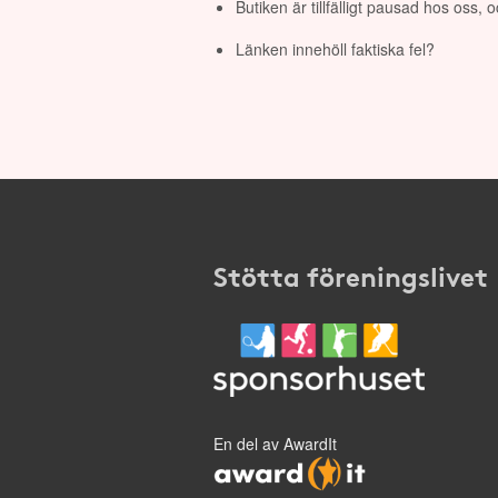
Butiken är tillfälligt pausad hos oss,
Länken innehöll faktiska fel?
Stötta föreningslivet
En del av AwardIt