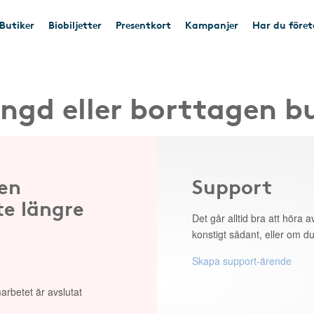
Butiker
Biobiljetter
Presentkort
Kampanjer
Har du före
ngd eller borttagen b
 en
Support
te längre
Det går alltid bra att höra av
konstigt sådant, eller om du
Skapa support-ärende
arbetet är avslutat