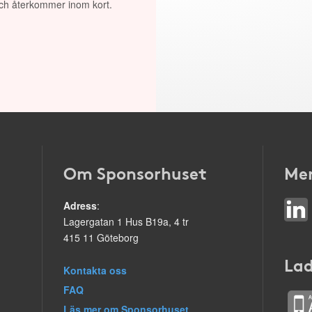
 och återkommer inom kort.
Om Sponsorhuset
Mer
Adress
:
Lagergatan 1 Hus B19a, 4 tr
415 11 Göteborg
Lad
Kontakta oss
FAQ
Läs mer om Sponsorhuset