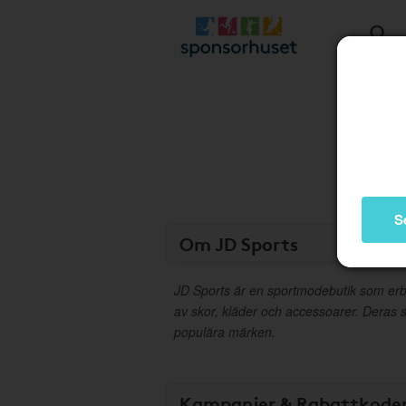
S
Om JD Sports
JD Sports är en sportmodebutik som erb
av skor, kläder och accessoarer. Deras
populära märken.
Kampanjer & Rabattkode