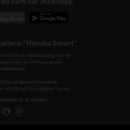
da hem vår mobilapp
tallera "Handla Smart"
 Smart är ett webbläsartillägg som ger
onsorhuset i en minifierad version,
 i webbläsaren.
minns om Sponsorhuset när du
r en butik som finns ansluten hos oss.
ebbläsare för att installera: