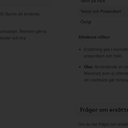
Varor på REA
Yeezy och Presentkort
 JD Sports att använda,
Övrigt
 kampanjer. Återkom gärna
Allmänna villkor
:
ttkoder och bra
Ersättning ges i normalf
presentkort och frakt.
Obs:
Användande av raba
Mecenat) som ej utfärdat
din cashback går förlora
Frågor om ersätt
Om du har frågor om ersätt