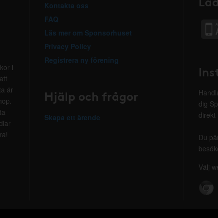
Lad
Kontakta oss
FAQ
Läs mer om Sponsorhuset
Privacy Policy
Registrera ny förening
kor i
Ins
att
ta är
Hjälp och frågor
Handla
hop.
dig Sp
ta
direkt
Skapa ett ärende
dlar
ra!
Du på
besöke
Välj w