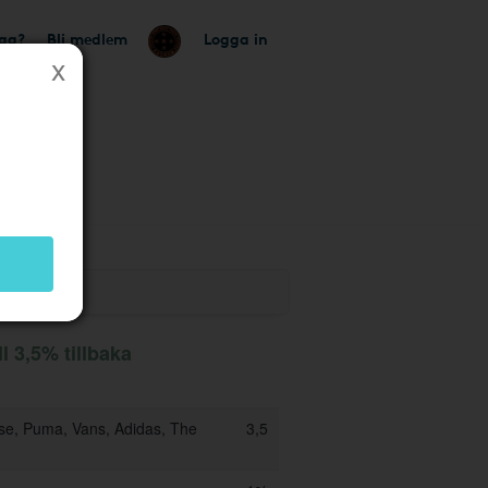
tag?
Bli medlem
Logga in
 butik
l 3,5% tillbaka
rse, Puma, Vans, Adidas, The
3,5