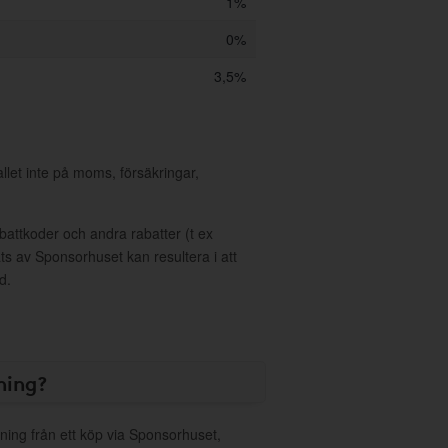
1%
0%
3,5%
allet inte på moms, försäkringar,
ttkoder och andra rabatter (t ex
s av Sponsorhuset kan resultera i att
d.
ning?
ning från ett köp via Sponsorhuset,