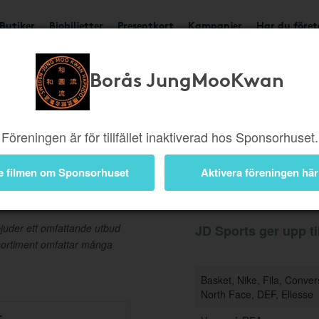
Butiker
Biobiljetter
Presentkort
Kampanjer
Har du före
Borås JungMooKwan
Ger upp till 3,5%
Besök
Föreningen är för tillfället inaktiverad hos Sponsorhuset.
e filmen om Sponsorhuset
Aktivera föreningen här
Information
juder ett omfattande utbud
JD Sports ger upp til
 sortiment omfattar många
Basket, Nike, Fila, Conve
North Face, DEF, Ellesse
r