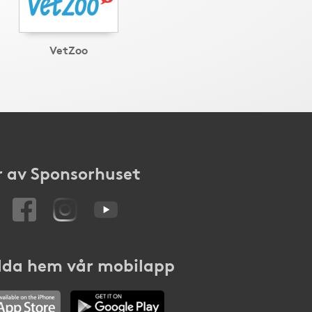
VetZoo
 av Sponsorhuset
da hem vår mobilapp