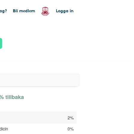
tag?
Bli medlem
Logga in
% tillbaka
2%
dicin
0%