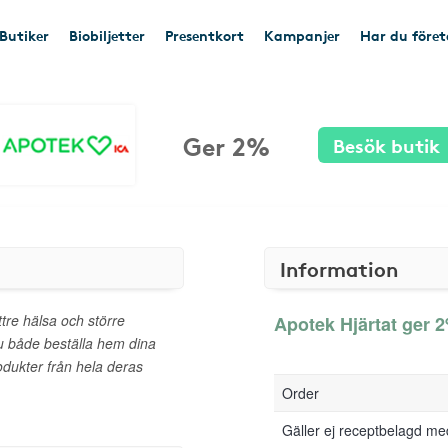
Butiker
Biobiljetter
Presentkort
Kampanjer
Har du före
Ger 2%
Besök butik
Information
ttre hälsa och större
Apotek Hjärtat ger 2
u både beställa hem dina
dukter från hela deras
Order
Gäller ej receptbelagd me