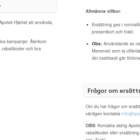
r
Allmänna villkor
:
 Apotek Hjärtat att använda,
Ersättning ges i normalf
presentkort och frakt.
ktiva kampanjer. Återkom
Obs:
Användande av raba
, rabattkoder och bra
Mecenat) som ej utfärdat
din cashback går förlora
Frågor om ersätt
Om du har frågor om ersätt
vänligen kontakta
info@spo
OBS
: Kontakta aldrig Apote
rabattkoder eller ersättnin
oss. Tack!