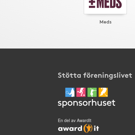
Meds
Stötta föreningslivet
En del av AwardIt