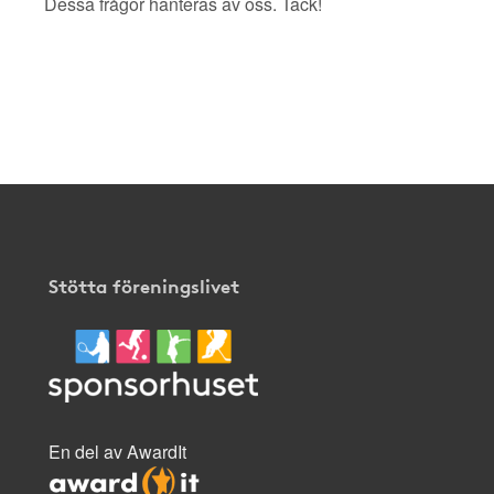
Dessa frågor hanteras av oss. Tack!
Stötta föreningslivet
En del av AwardIt