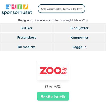
Köp genom denna sida stöttar Bowlingklubben 59an
Butiker
Biobiljetter
Presentkort
Kampanjer
Bli medlem
Logga in
Ger 5%
Besök butik