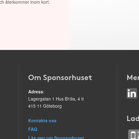
 och återkommer inom kort.
Om Sponsorhuset
Mer
Adress
:
Lagergatan 1 Hus B19a, 4 tr
415 11 Göteborg
Lad
Kontakta oss
FAQ
Läs mer om Sponsorhuset