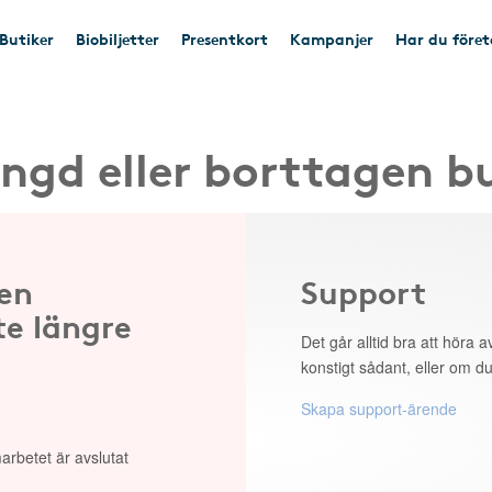
Butiker
Biobiljetter
Presentkort
Kampanjer
Har du före
ngd eller borttagen b
 en
Support
te längre
Det går alltid bra att höra av
konstigt sådant, eller om du
Skapa support-ärende
arbetet är avslutat