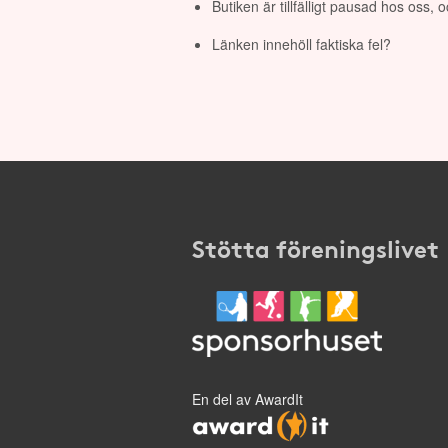
Butiken är tillfälligt pausad hos oss,
Länken innehöll faktiska fel?
Stötta föreningslivet
En del av AwardIt