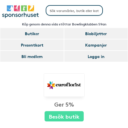
Köp genom denna sida stöttar Bowlingklubben 59an
Butiker
Biobiljetter
Presentkort
Kampanjer
Bli medlem
Logga in
Ger 5%
Besök butik