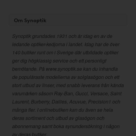
Om Synoptik
Synoptik grundades 1931 och är idag en av de
ledande optiker-kedjorna i landet. Idag har de över
140 butiker runt om i Sverige där utbildade optiker
ger dig högklassig service och ett personligt
bemötande. På www.synoptik.se kan du inhandla
de populäraste modellerna av solglasögon och ett
stort utbud av linser, med snabb leverans från kända
varumärken såsom Ray-Ban, Gucci, Versace, Saint
Laurent, Burberry, Dailies, Acuvue, Precision1 och
många fler. I onlinebutiken kan du även se hela
deras sortiment och utbud av glasögon och
abonnemang samt boka synundersökning i någon
av deras butiker.