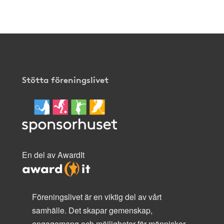
här
.
Stötta föreningslivet
En del av AwardIt
Föreningslivet är en viktig del av vårt
samhälle. Det skapar gemenskap,
engagemang och möjligheter för människor