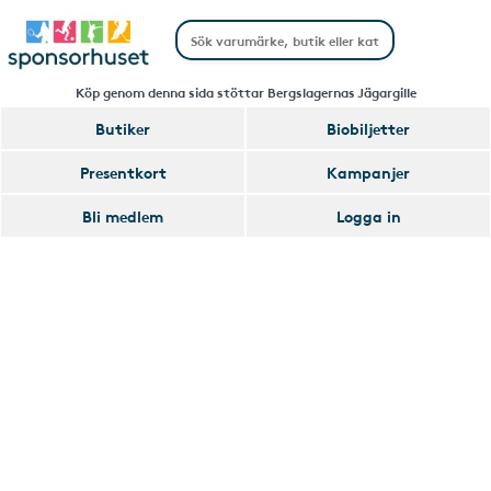
Köp genom denna sida stöttar Bergslagernas Jägargille
Butiker
Biobiljetter
Handla
Presentkort
Kampanjer
Smart
Bli medlem
Logga in
Glömmer
Lägg
du
till
av
Handla
att
Smart