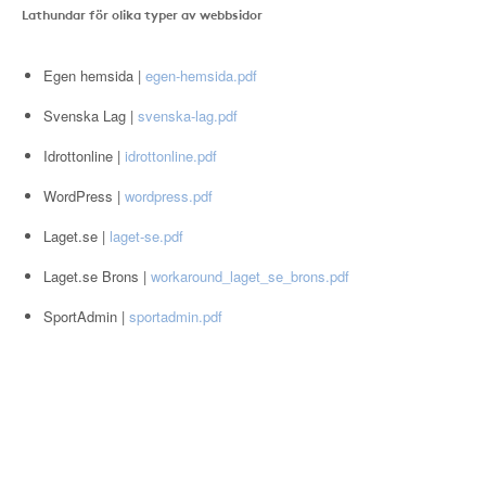
Lathundar för olika typer av webbsidor
Egen hemsida |
egen-hemsida.pdf
Svenska Lag |
svenska-lag.pdf
Idrottonline |
idrottonline.pdf
WordPress |
wordpress.pdf
Laget.se |
laget-se.pdf
Laget.se Brons |
workaround_laget_se_brons.pdf
SportAdmin |
sportadmin.pdf