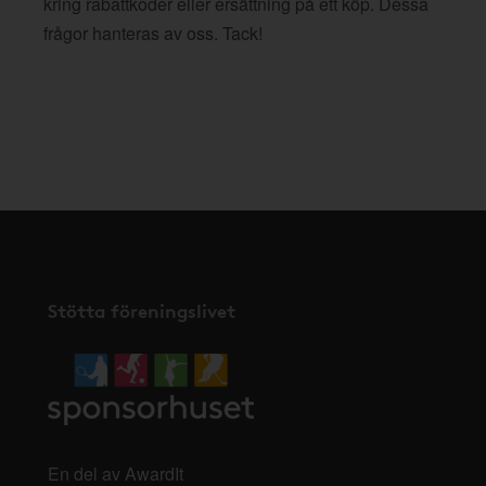
kring rabattkoder eller ersättning på ett köp. Dessa
frågor hanteras av oss. Tack!
Stötta föreningslivet
En del av AwardIt