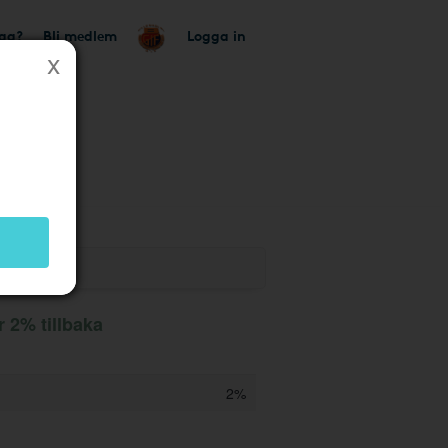
tag?
Bli medlem
Logga in
2% tillbaka
2%