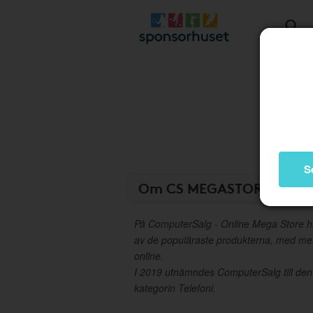
S
Om CS MEGASTORE
På ComputerSalg - Online Mega Store hitta
av de populäraste produkterna, med me
online.
I 2019 utnämndes ComputerSalg till den
kategorin Telefoni.