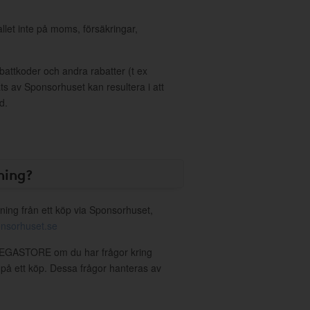
allet inte på moms, försäkringar,
ttkoder och andra rabatter (t ex
s av Sponsorhuset kan resultera i att
d.
ning?
ning från ett köp via Sponsorhuset,
nsorhuset.se
 MEGASTORE om du har frågor kring
g på ett köp. Dessa frågor hanteras av