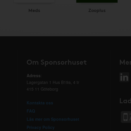
Meds
Zooplus
Om Sponsorhuset
Mer
Adress
:
Lagergatan 1 Hus B19a, 4 tr
415 11 Göteborg
Lad
Kontakta oss
FAQ
Läs mer om Sponsorhuset
Privacy Policy