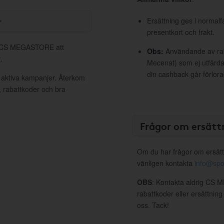
r
Ersättning ges i normalf
presentkort och frakt.
ll CS MEGASTORE att
Obs:
Användande av raba
.
Mecenat) som ej utfärdat
din cashback går förlora
aktiva kampanjer. Återkom
, rabattkoder och bra
Frågor om ersätt
Om du har frågor om ersätt
vänligen kontakta
info@spo
OBS
: Kontakta aldrig CS
rabattkoder eller ersättnin
oss. Tack!