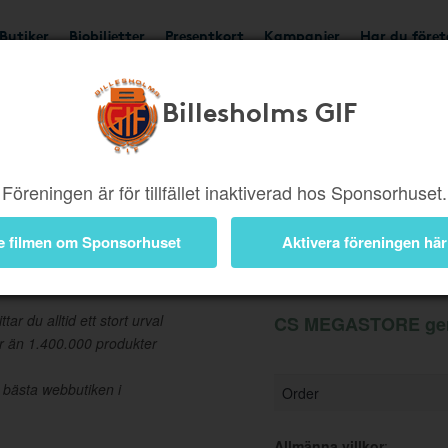
Butiker
Biobiljetter
Presentkort
Kampanjer
Har du före
Billesholms GIF
Ger 2%
Besök butik
Föreningen är för tillfället inaktiverad hos Sponsorhuset.
e filmen om Sponsorhuset
Aktivera föreningen här
Information
r du alltid ett stort urval
CS MEGASTORE ger 
r än 1.400.000 produkter
 bästa webbutiken i
Order
Allmänna villkor
: