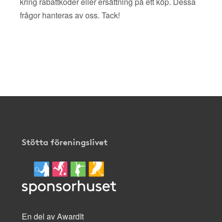
kring rabattkoder eller ersättning på ett köp. Dessa
frågor hanteras av oss. Tack!
Stötta föreningslivet
En del av AwardIt