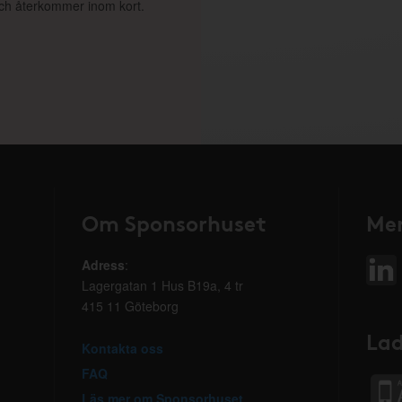
 och återkommer inom kort.
Om Sponsorhuset
Mer
Adress
:
Lagergatan 1 Hus B19a, 4 tr
415 11 Göteborg
Lad
Kontakta oss
FAQ
Läs mer om Sponsorhuset