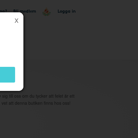
tag?
Bli medlem
Logga in
utik
 sig till oss om du tycker att felet är ett
 vet att denna butiken finns hos oss!