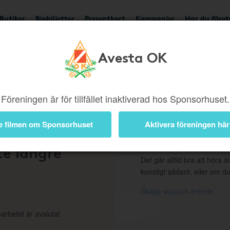
Butiker
Biobiljetter
Presentkort
Kampanjer
Har du före
Avesta OK
ngd eller borttagen b
Föreningen är för tillfället inaktiverad hos Sponsorhuset.
e filmen om Sponsorhuset
Aktivera föreningen här
 en
Support
te längre
Det går alltid bra att höra av
konstigt sådant, eller om du
Skapa support-ärende
arbetet är avslutat