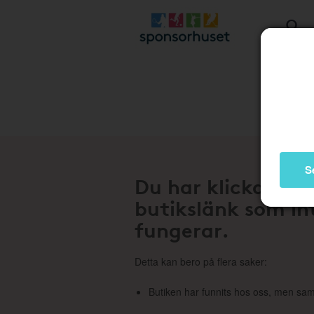
Stä
S
Du har klickat på
butikslänk som in
fungerar.
Detta kan bero på flera saker:
Butiken har funnits hos oss, men sam